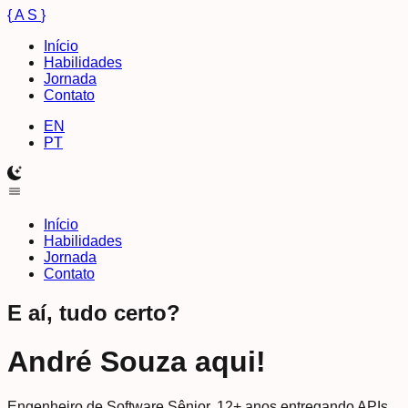
{
A S
}
Início
Habilidades
Jornada
Contato
EN
PT
Início
Habilidades
Jornada
Contato
E aí, tudo certo?
André Souza aqui!
Engenheiro de Software Sênior. 12+ anos entregando APIs